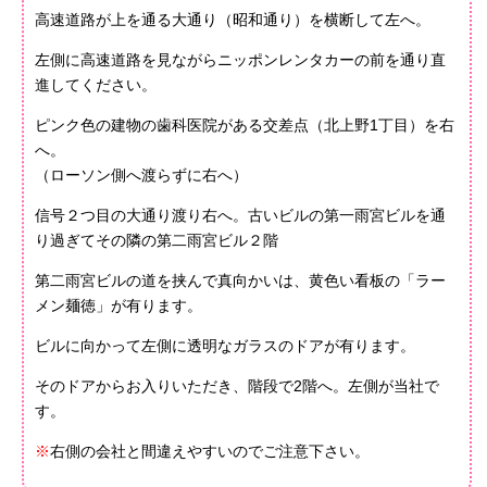
高速道路が上を通る大通り（昭和通り）を横断して左へ。
左側に高速道路を見ながらニッポンレンタカーの前を通り直
進してください。
ピンク色の建物の歯科医院がある交差点（北上野1丁目）を右
へ。
（ローソン側へ渡らずに右へ）
信号２つ目の大通り渡り右へ。古いビルの第一雨宮ビルを通
り過ぎてその隣の第二雨宮ビル２階
第二雨宮ビルの道を挟んで真向かいは、黄色い看板の「ラー
メン麺徳」が有ります。
ビルに向かって左側に透明なガラスのドアが有ります。
そのドアからお入りいただき、階段で2階へ。左側が当社で
す。
※
右側の会社と間違えやすいのでご注意下さい。