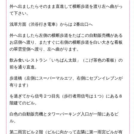
外へ出ましたらそのまま直進して横断歩道を渡り左へ曲がっ
て下さい。
浅草方面（渋谷行き電車）からは 2番出口へ
外へ出ましたら左側の横断歩道をたばこの自動販売機がある
お店側へ渡り、またすぐに右側の横断歩道を白い大きな看板
の翠雲堂側へ渡り、左へ曲がります。
飲み食いレストラン「いちばん太鼓」（こげ茶色の看板）の
前を通り直進。
歩道橋（左側にスーパーマルエツ、右側にセブンイレブンが
有ります）
を過ぎてから信号２つ目先（歩行者用信号は１つ）にある８
階建てのビル。
白色の自動販売機とタワーパーキング入口が一階にあるビ
ル。
第二雨宮ビル２階（ビルに向かって左隣に第一雨宮ビルが有